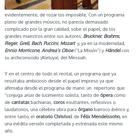
evidentemente, de rozar los imposible, Con un programa
pleno de grandes músicos, no parecía demasiado
complicado por la gran calidad, sobe el papel, de los
grandes maestros entre sus autores:
Bruckner
,
Brahms
,
Reger
,
Grell
,
Bach
,
Puccini
,
Mozart
y, ya en la modernidad,
Ennio Morricone
,
Andrea’s Oboe
(“La Misión”) y
Hände
l
con
su archiconocido ¡Aleluya!, del Messiah.
Y en el centro de todo el recital, un programa que ya
resultaba ambicioso desde el papel impreso ya que
afirmaba desde el programa de mano: un repertorio que
“conjuga
arias
de lucimiento solista, tanto de
ópera
como
de
cantatas
bachianas,
coros
exultantes, reflexivos o
laudatorios, una célebre obra para
órgano
barroco ibérico y,
entre tanto, el
oratorio Christus!
, de
Félix Mendelssohn,
en
una inédita versión completada y estrenada este mismo
año.